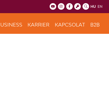
HU
EN
USINESS
KARRIER
KAPCSOLAT
B2B