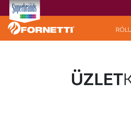
RÓL
ÜZLET