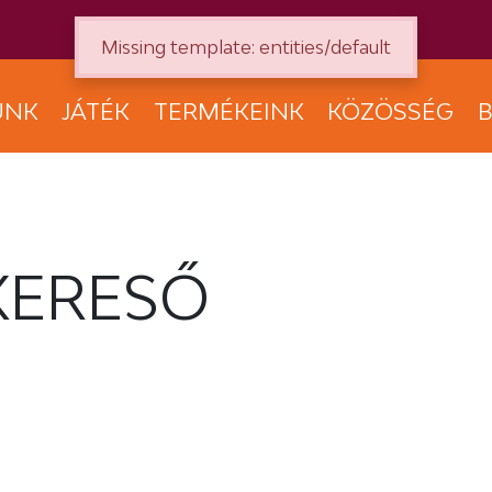
Missing template: entities/default
UNK
JÁTÉK
TERMÉKEINK
KÖZÖSSÉG
B
KERESŐ