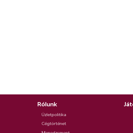
Rólunk
Ját
Üzletpolitika
Cégtörténet
Menedzsment