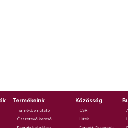
ék
Termékeink
Közösség
Bu
Termékbemutató
CSR
Összetevő kereső
Hírek
Energia kalkulátor
Fornetti Facebook
R