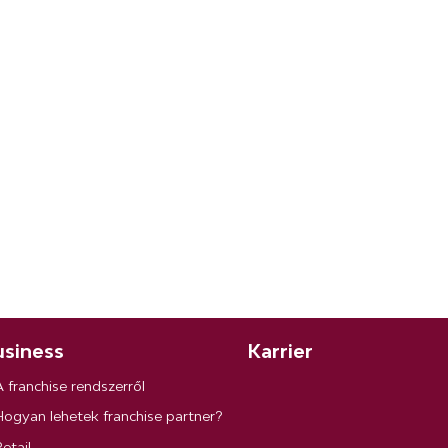
siness
Karrier
A franchise rendszerről
Hogyan lehetek franchise partner?
etail