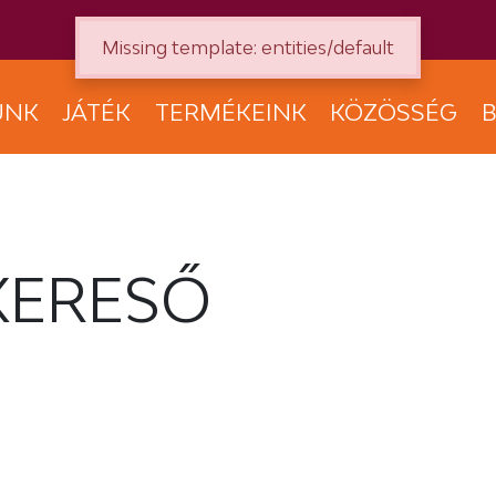
Missing template: entities/default
UNK
JÁTÉK
TERMÉKEINK
KÖZÖSSÉG
B
KERESŐ