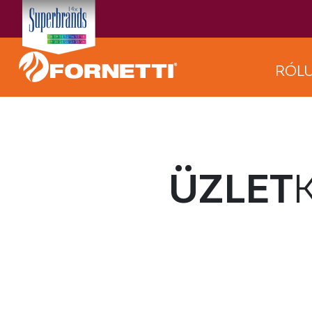
RÓL
ÜZLET