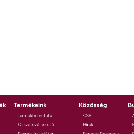
ék
Termékeink
Közösség
Bu
Termékbemutató
CSR
Összetevő kereső
Hírek
Energia kalkulátor
Fornetti Facebook
R