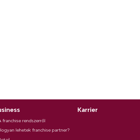
siness
Karrier
A franchise rendszerről
Hogyan lehetek franchise partner?
etail