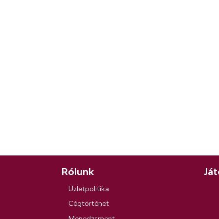
Rólunk
Ját
Üzletpolitika
Cégtörténet
Menedzsment