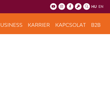
HU
EN
USINESS
KARRIER
KAPCSOLAT
B2B