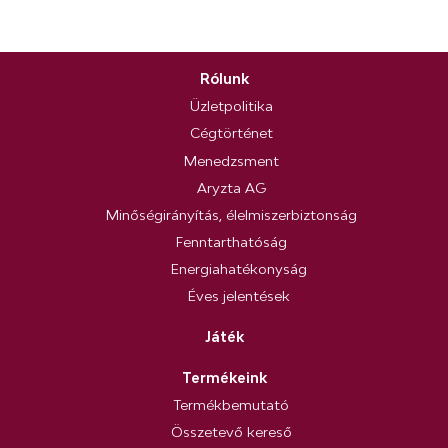
Rólunk
Üzletpolitika
Cégtörténet
Menedzsment
Aryzta AG
Minőségirányítás, élelmiszerbiztonság
Fenntarthatóság
Energiahatékonyság
Éves jelentések
Játék
Termékeink
Termékbemutató
Összetevő kereső