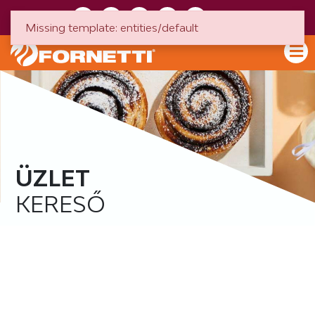
HU
EN
Missing template: entities/default
ÜZLET
KERESŐ