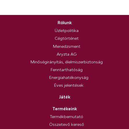
Rólunk
Üzletpolitika
Cégtörténet
Menedzsment
Aryzta AG
Minőségirányítás, élelmiszerbiztonság
Fenntarthatóság
Energiahatékonyság
Éves jelentések
Játék
Termékeink
Termékbemutató
Összetevő kereső