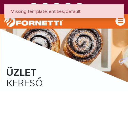
HU
EN
Missing template: entities/default
ÜZLET
KERESŐ