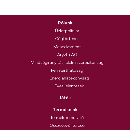
Rólunk
Üzletpolitika
Cégtörténet
Menedzsment
Aryzta AG
Minőségirányítás, élelmiszerbiztonság
Fenntarthatóság
Energiahatékonyság
Éves jelentések
Játék
Termékeink
Termékbemutató
Összetevő kereső