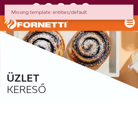
HU
EN
Missing template: entities/default
ÜZLET
KERESŐ