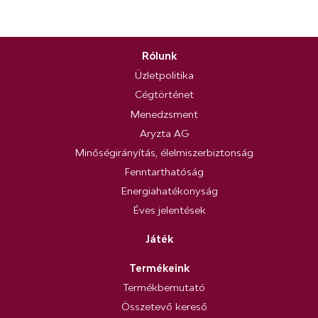
Rólunk
Üzletpolitika
Cégtörténet
Menedzsment
Aryzta AG
Minőségirányítás, élelmiszerbiztonság
Fenntarthatóság
Energiahatékonyság
Éves jelentések
Játék
Termékeink
Termékbemutató
Összetevő kereső