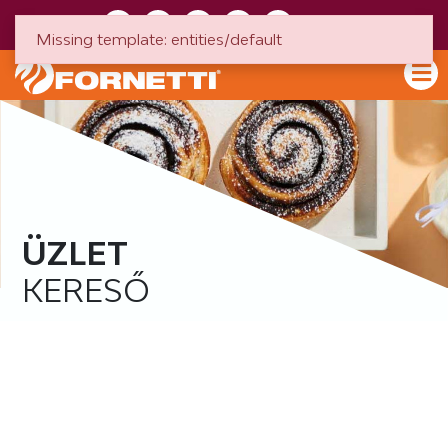
HU
EN
Missing template: entities/default
ÜZLET
KERESŐ