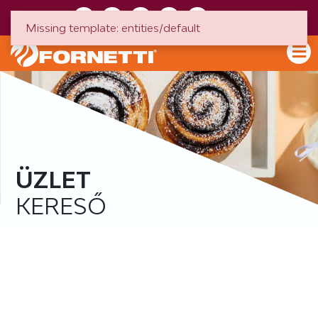
HU
EN
Missing template: entities/default
ÜZLET
KERESŐ