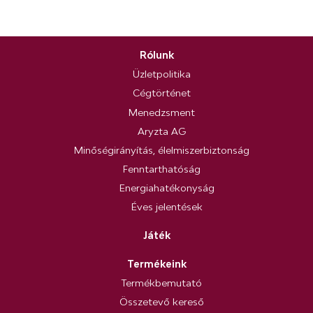
Rólunk
Üzletpolitika
Cégtörténet
Menedzsment
Aryzta AG
Minőségirányítás, élelmiszerbiztonság
Fenntarthatóság
Energiahatékonyság
Éves jelentések
Játék
Termékeink
Termékbemutató
Összetevő kereső