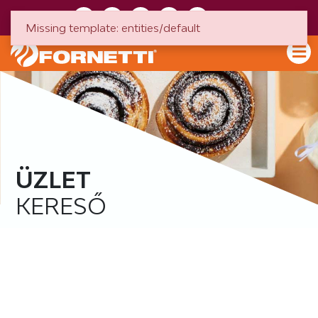
HU
EN
Missing template: entities/default
ÜZLET
KERESŐ