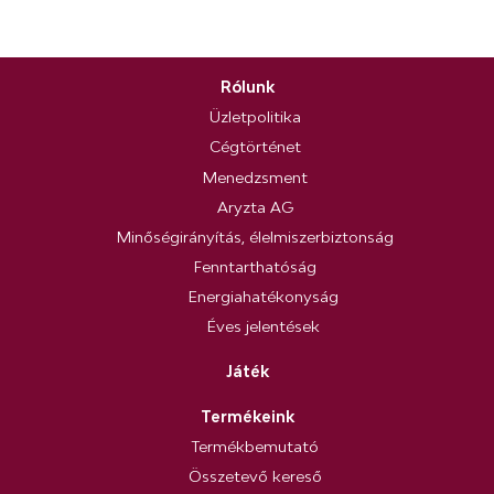
Rólunk
Üzletpolitika
Cégtörténet
Menedzsment
Aryzta AG
Minőségirányítás, élelmiszerbiztonság
Fenntarthatóság
Energiahatékonyság
Éves jelentések
Játék
Termékeink
Termékbemutató
Összetevő kereső