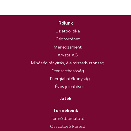
Rólunk
Üzletpolitika
Cégtörténet
Menedzsment
Aryzta AG
Minőségirányítás, élelmiszerbiztonság
Fenntarthatóság
Energiahatékonyság
Éves jelentések
Játék
Termékeink
Termékbemutató
Összetevő kereső