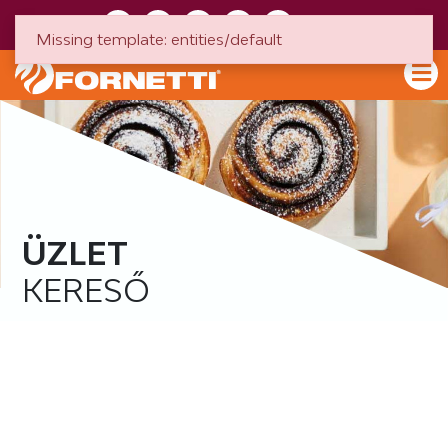
HU
EN
Missing template: entities/default
ÜZLET
KERESŐ