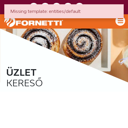
HU
EN
Missing template: entities/default
ÜZLET
KERESŐ