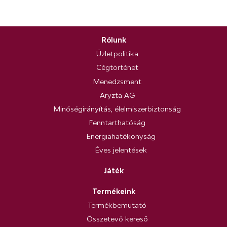
Rólunk
Üzletpolitika
Cégtörténet
Menedzsment
Aryzta AG
Minőségirányítás, élelmiszerbiztonság
Fenntarthatóság
Energiahatékonyság
Éves jelentések
Játék
Termékeink
Termékbemutató
Összetevő kereső