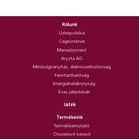
Rólunk
Üzletpolitika
Cégtörténet
Menedzsment
Aryzta AG
Minőségirányítás, élelmiszerbiztonság
Fenntarthatóság
Energiahatékonyság
Éves jelentések
Játék
Termékeink
Termékbemutató
Összetevő kereső