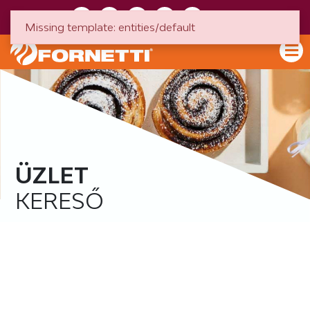
HU
EN
Missing template: entities/default
ÜZLET
KERESŐ