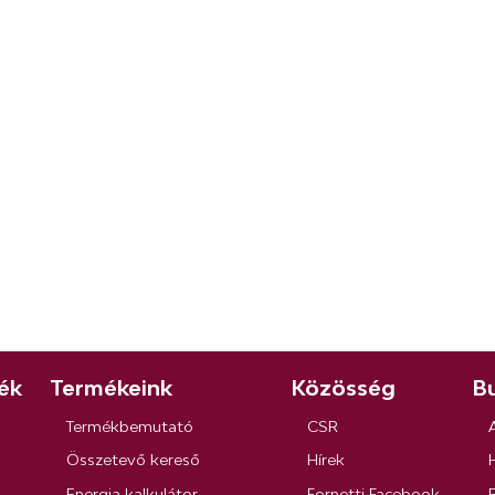
ék
Termékeink
Közösség
Bu
Termékbemutató
CSR
Összetevő kereső
Hírek
Energia kalkulátor
Fornetti Facebook
R