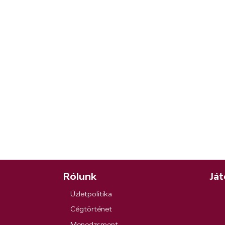
Rólunk
Ját
Üzletpolitika
Cégtörténet
Menedzsment