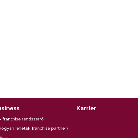
siness
Karrier
A franchise rendszerről
Hogyan lehetek franchise partner?
etail