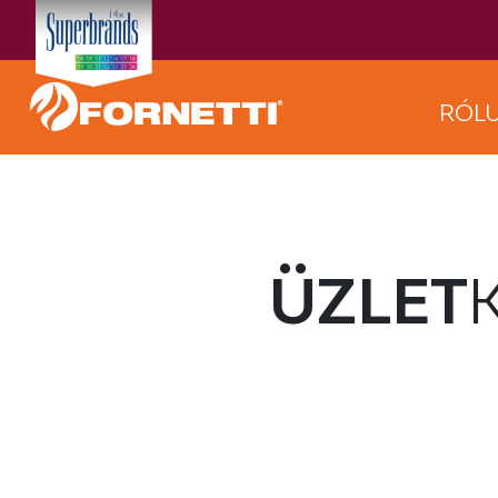
RÓL
ÜZLET