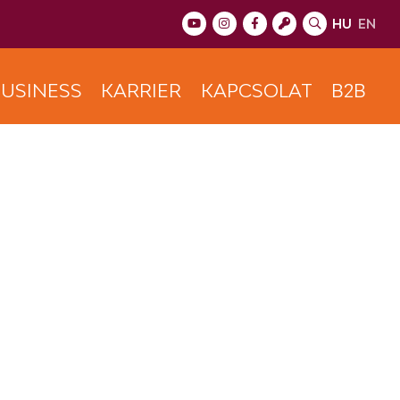
HU
EN
USINESS
KARRIER
KAPCSOLAT
B2B