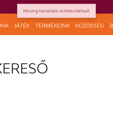
Missing template: entities/default
UNK
JÁTÉK
TERMÉKEINK
KÖZÖSSÉG
B
KERESŐ