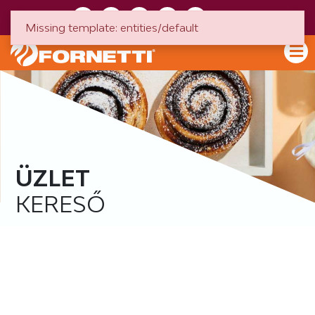
HU
EN
Missing template: entities/default
ÜZLET
KERESŐ