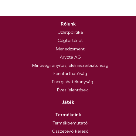
Rólunk
Üzletpolitika
Cégtörténet
Menedzsment
Aryzta AG
Minőségirányítás, élelmiszerbiztonság
Fenntarthatóság
Energiahatékonyság
Éves jelentések
Játék
Termékeink
Termékbemutató
Összetevő kereső