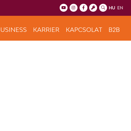
HU
EN
USINESS
KARRIER
KAPCSOLAT
B2B