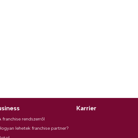
siness
Karrier
A franchise rendszerről
Hogyan lehetek franchise partner?
etail