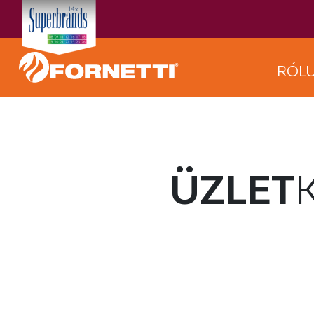
RÓL
ÜZLET