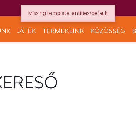
Missing template: entities/default
UNK
JÁTÉK
TERMÉKEINK
KÖZÖSSÉG
B
KERESŐ