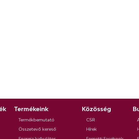
ék
Termékeink
Közösség
Bu
Termékbemutató
CSR
Összetevő kereső
Hírek
Energia kalkulátor
Fornetti Facebook
R