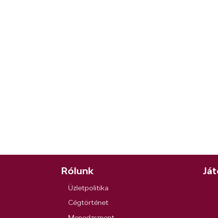
Rólunk
Ját
Üzletpolitika
Cégtörténet
Menedzsment