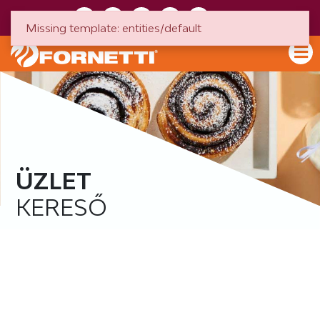
HU
EN
Missing template: entities/default
ÜZLET
KERESŐ