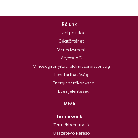
Rólunk
Üzletpolitika
Cégtörténet
Menedzsment
Aryzta AG
Minőségirányítás, élelmiszerbiztonság
Fenntarthatóság
Energiahatékonyság
Éves jelentések
Játék
Termékeink
Termékbemutató
Összetevő kereső