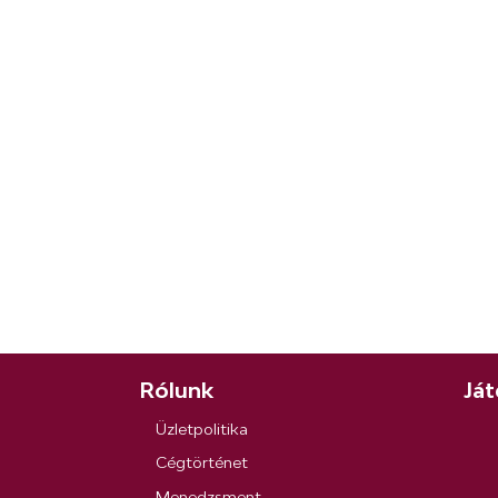
Rólunk
Ját
Üzletpolitika
Cégtörténet
Menedzsment