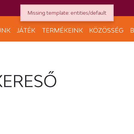
Missing template: entities/default
UNK
JÁTÉK
TERMÉKEINK
KÖZÖSSÉG
B
KERESŐ