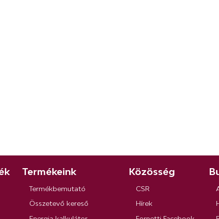
ék
Termékeink
Közösség
Bu
Termékbemutató
CSR
Összetevő kereső
Hírek
Energia kalkulátor
Fornetti Facebook
R