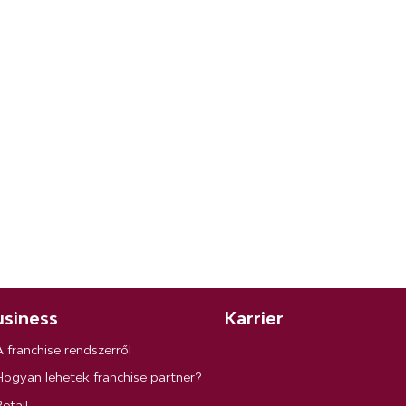
siness
Karrier
A franchise rendszerről
Hogyan lehetek franchise partner?
etail