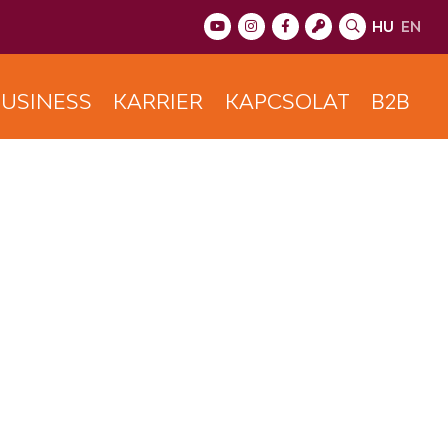
HU
EN
USINESS
KARRIER
KAPCSOLAT
B2B