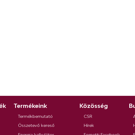
ék
Termékeink
Közösség
Bu
Termékbemutató
CSR
Összetevő kereső
Hírek
Energia kalkulátor
Fornetti Facebook
R