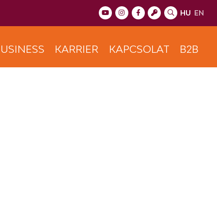
HU
EN
USINESS
KARRIER
KAPCSOLAT
B2B