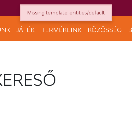
Missing template: entities/default
UNK
JÁTÉK
TERMÉKEINK
KÖZÖSSÉG
B
KERESŐ