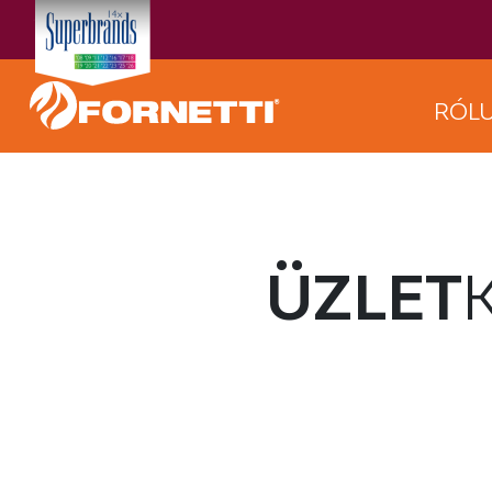
RÓL
ÜZLET