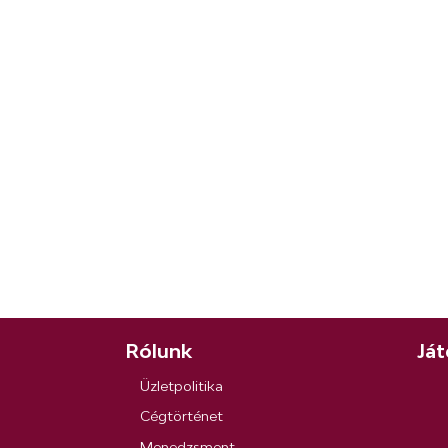
Rólunk
Ját
Üzletpolitika
Cégtörténet
Menedzsment