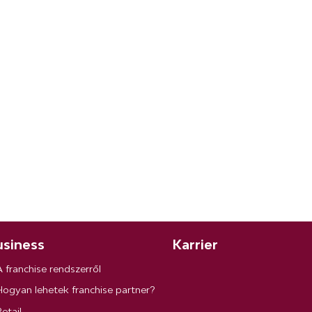
siness
Karrier
A franchise rendszerről
Hogyan lehetek franchise partner?
etail