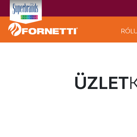
RÓL
ÜZLET