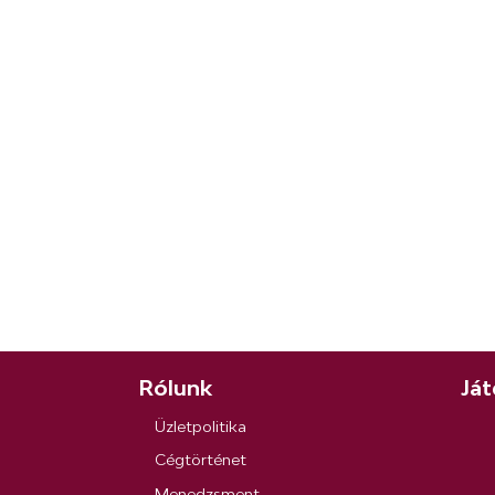
Rólunk
Ját
Üzletpolitika
Cégtörténet
Menedzsment