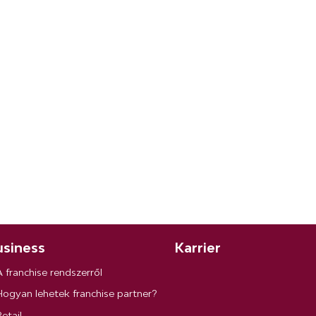
siness
Karrier
A franchise rendszerről
Hogyan lehetek franchise partner?
etail