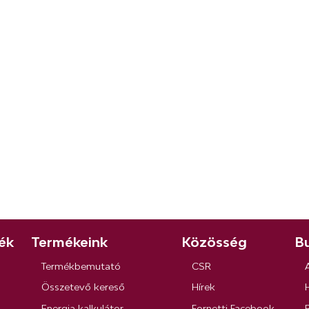
ék
Termékeink
Közösség
Bu
Termékbemutató
CSR
Összetevő kereső
Hírek
Energia kalkulátor
Fornetti Facebook
R