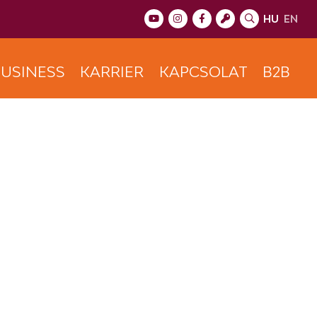
HU
EN
USINESS
KARRIER
KAPCSOLAT
B2B