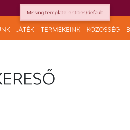
Missing template: entities/default
UNK
JÁTÉK
TERMÉKEINK
KÖZÖSSÉG
B
KERESŐ