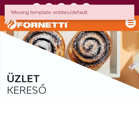
HU
EN
Missing template: entities/default
ÜZLET
KERESŐ