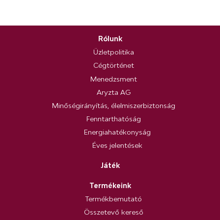
Rólunk
Üzletpolitika
Cégtörténet
Menedzsment
Aryzta AG
Minőségirányítás, élelmiszerbiztonság
Fenntarthatóság
Energiahatékonyság
Éves jelentések
Játék
Termékeink
Termékbemutató
Összetevő kereső