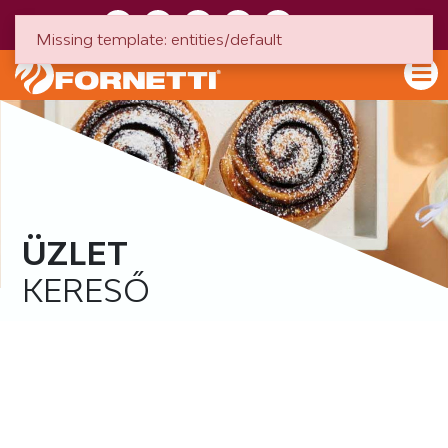
HU
EN
Missing template: entities/default
ÜZLET
KERESŐ