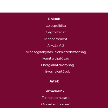
Rólunk
Üzletpolitika
Cégtörténet
Menedzsment
Aryzta AG
Minőségirányítás, élelmiszerbiztonság
Fenntarthatóság
Energiahatékonyság
Éves jelentések
Játék
Termékeink
Termékbemutató
Összetevő kereső