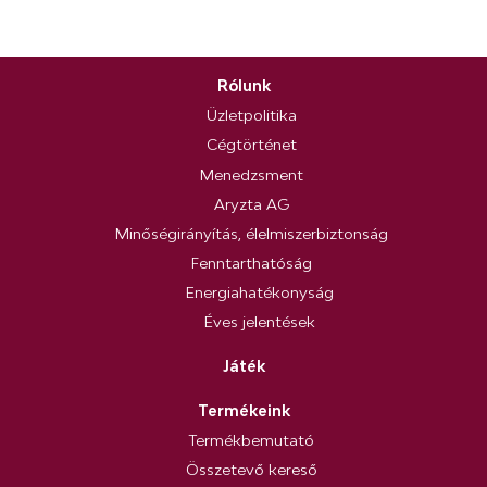
Rólunk
Üzletpolitika
Cégtörténet
Menedzsment
Aryzta AG
Minőségirányítás, élelmiszerbiztonság
Fenntarthatóság
Energiahatékonyság
Éves jelentések
Játék
Termékeink
Termékbemutató
Összetevő kereső