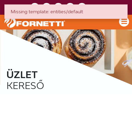
HU
EN
Missing template: entities/default
ÜZLET
KERESŐ