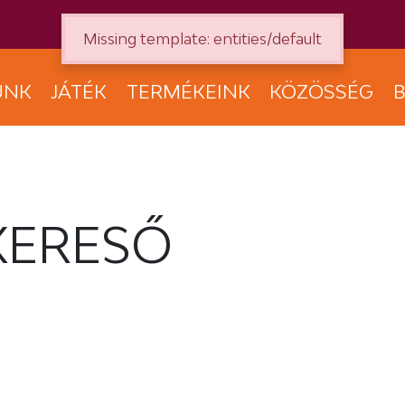
Missing template: entities/default
UNK
JÁTÉK
TERMÉKEINK
KÖZÖSSÉG
B
KERESŐ