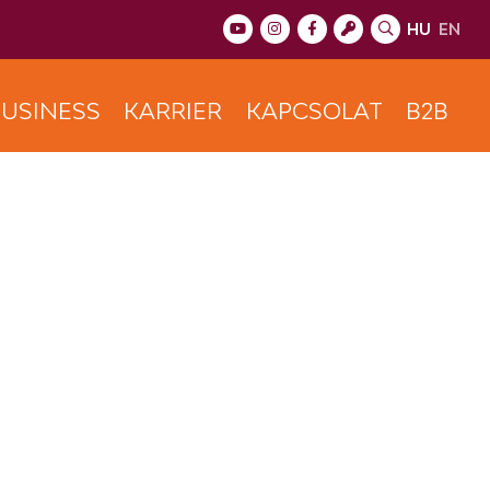
HU
EN
USINESS
KARRIER
KAPCSOLAT
B2B