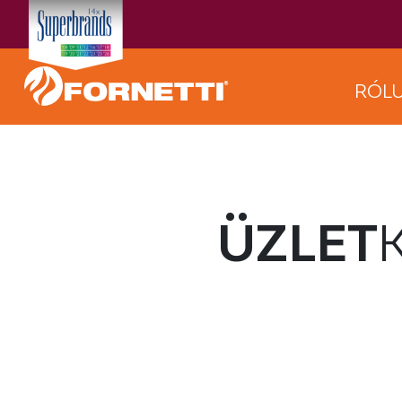
RÓL
ÜZLET