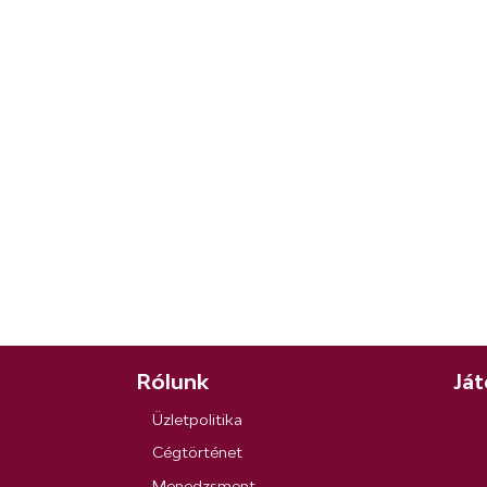
Rólunk
Ját
Üzletpolitika
Cégtörténet
Menedzsment