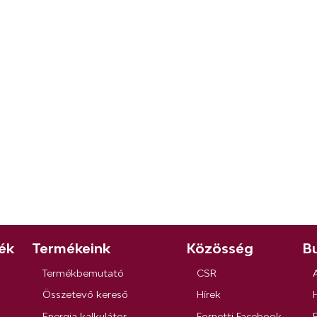
ék
Termékeink
Közösség
Bu
Termékbemutató
CSR
Összetevő kereső
Hírek
Energia kalkulátor
Fornetti Facebook
R