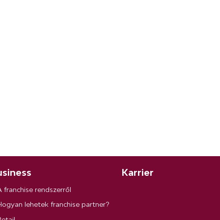
siness
Karrier
A franchise rendszerről
Hogyan lehetek franchise partner?
etail