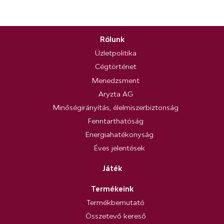
Rólunk
Üzletpolitika
Cégtörténet
Menedzsment
Aryzta AG
Minőségirányítás, élelmiszerbiztonság
Fenntarthatóság
Energiahatékonyság
Éves jelentések
Játék
Termékeink
Termékbemutató
Összetevő kereső