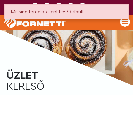
HU
EN
Missing template: entities/default
ÜZLET
KERESŐ