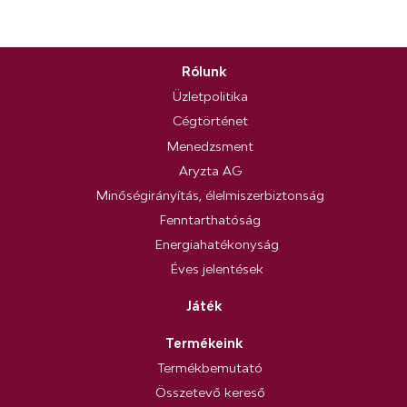
Rólunk
Üzletpolitika
Cégtörténet
Menedzsment
Aryzta AG
Minőségirányítás, élelmiszerbiztonság
Fenntarthatóság
Energiahatékonyság
Éves jelentések
Játék
Termékeink
Termékbemutató
Összetevő kereső