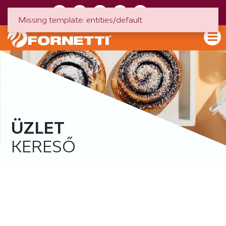
HU
EN
Missing template: entities/default
ÜZLET
KERESŐ