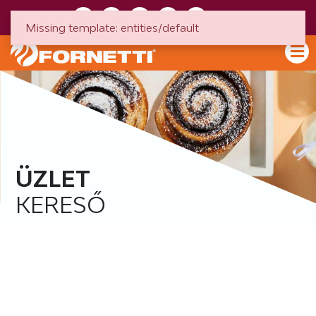
HU
EN
Missing template: entities/default
ÜZLET
KERESŐ