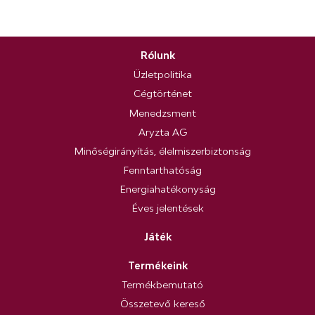
Rólunk
Üzletpolitika
Cégtörténet
Menedzsment
Aryzta AG
Minőségirányítás, élelmiszerbiztonság
Fenntarthatóság
Energiahatékonyság
Éves jelentések
Játék
Termékeink
Termékbemutató
Összetevő kereső