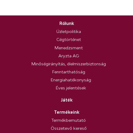
Rólunk
Üzletpolitika
Cégtörténet
Menedzsment
Aryzta AG
Minőségirányítás, élelmiszerbiztonság
Fenntarthatóság
Energiahatékonyság
Éves jelentések
Játék
Termékeink
Termékbemutató
Összetevő kereső