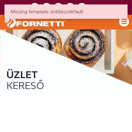
HU
EN
Missing template: entities/default
ÜZLET
KERESŐ