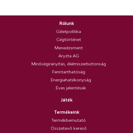
Rólunk
Üzletpolitika
Cégtörténet
Menedzsment
Aryzta AG
Minőségirányítás, élelmiszerbiztonság
Fenntarthatóság
Energiahatékonyság
Éves jelentések
Játék
Termékeink
Termékbemutató
Összetevő kereső