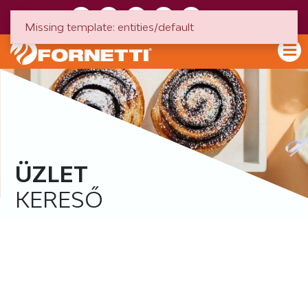
HU
EN
Missing template: entities/default
ÜZLET
KERESŐ