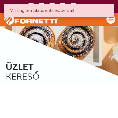
HU
EN
Missing template: entities/default
ÜZLET
KERESŐ