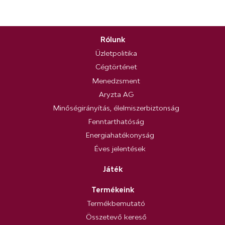
Rólunk
Üzletpolitika
Cégtörténet
Menedzsment
Aryzta AG
Minőségirányítás, élelmiszerbiztonság
Fenntarthatóság
Energiahatékonyság
Éves jelentések
Játék
Termékeink
Termékbemutató
Összetevő kereső