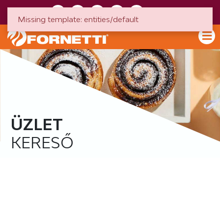
HU
EN
Missing template: entities/default
ÜZLET
KERESŐ