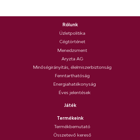
Rólunk
Üzletpolitika
Cégtörténet
Menedzsment
Aryzta AG
Minőségirányítás, élelmiszerbiztonság
Fenntarthatóság
Energiahatékonyság
Éves jelentések
Játék
Termékeink
Termékbemutató
Összetevő kereső