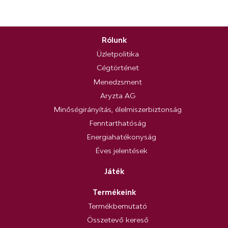
Rólunk
Üzletpolitika
Cégtörténet
Menedzsment
Aryzta AG
Minőségirányítás, élelmiszerbiztonság
Fenntarthatóság
Energiahatékonyság
Éves jelentések
Játék
Termékeink
Termékbemutató
Összetevő kereső