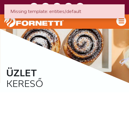
HU
EN
Missing template: entities/default
ÜZLET
KERESŐ