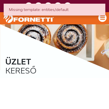
HU
EN
Missing template: entities/default
ÜZLET
KERESŐ