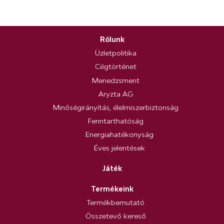
Rólunk
Üzletpolitika
Cégtörténet
Menedzsment
Aryzta AG
Minőségirányítás, élelmiszerbiztonság
Fenntarthatóság
Energiahatékonyság
Éves jelentések
Játék
Termékeink
Termékbemutató
Összetevő kereső