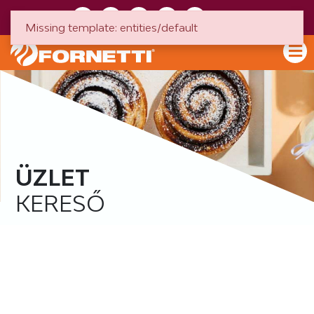
HU
EN
Missing template: entities/default
ÜZLET
KERESŐ