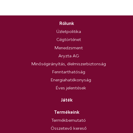
Rólunk
Üzletpolitika
Cégtörténet
Menedzsment
Aryzta AG
Minőségirányítás, élelmiszerbiztonság
Fenntarthatóság
Energiahatékonyság
Éves jelentések
Játék
Termékeink
Termékbemutató
Összetevő kereső