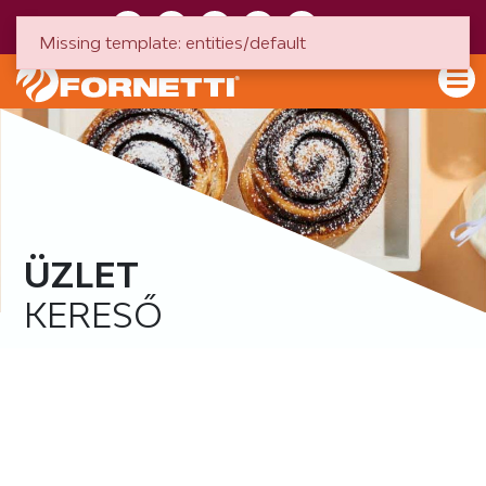
HU
EN
Missing template: entities/default
ÜZLET
KERESŐ