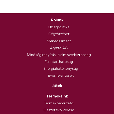
Rólunk
Üzletpolitika
Cégtörténet
Menedzsment
Aryzta AG
Minőségirányítás, élelmiszerbiztonság
Fenntarthatóság
Energiahatékonyság
Éves jelentések
Játék
Termékeink
Termékbemutató
Összetevő kereső