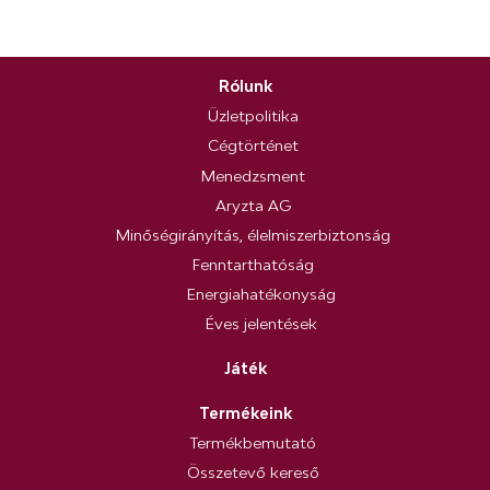
Rólunk
Üzletpolitika
Cégtörténet
Menedzsment
Aryzta AG
Minőségirányítás, élelmiszerbiztonság
Fenntarthatóság
Energiahatékonyság
Éves jelentések
Játék
Termékeink
Termékbemutató
Összetevő kereső