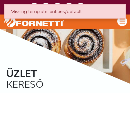
HU
EN
Missing template: entities/default
ÜZLET
KERESŐ