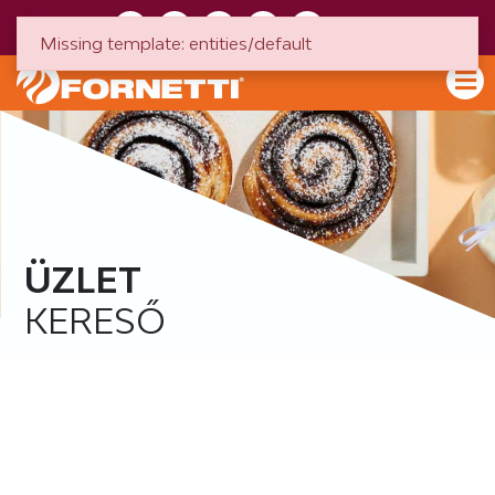
HU
EN
Missing template: entities/default
ÜZLET
KERESŐ