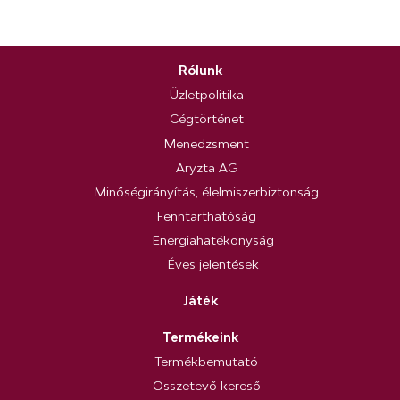
Rólunk
Üzletpolitika
Cégtörténet
Menedzsment
Aryzta AG
Minőségirányítás, élelmiszerbiztonság
Fenntarthatóság
Energiahatékonyság
Éves jelentések
Játék
Termékeink
Termékbemutató
Összetevő kereső