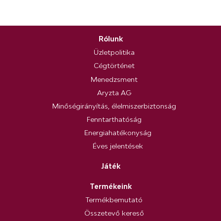
Rólunk
Üzletpolitika
Cégtörténet
Menedzsment
Aryzta AG
Minőségirányítás, élelmiszerbiztonság
Fenntarthatóság
Energiahatékonyság
Éves jelentések
Játék
Termékeink
Termékbemutató
Összetevő kereső