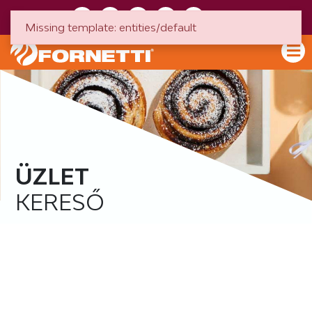
HU
EN
Missing template: entities/default
ÜZLET
KERESŐ