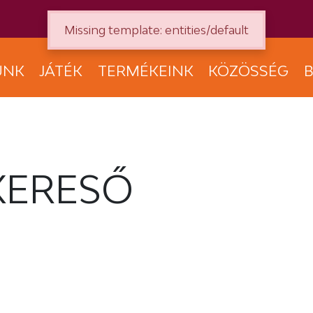
Missing template: entities/default
UNK
JÁTÉK
TERMÉKEINK
KÖZÖSSÉG
B
KERESŐ