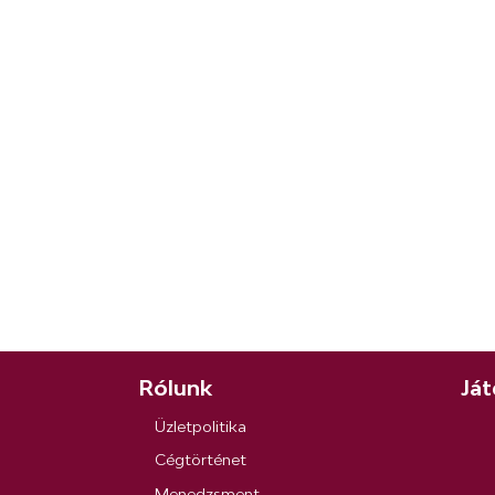
Rólunk
Ját
Üzletpolitika
Cégtörténet
Menedzsment