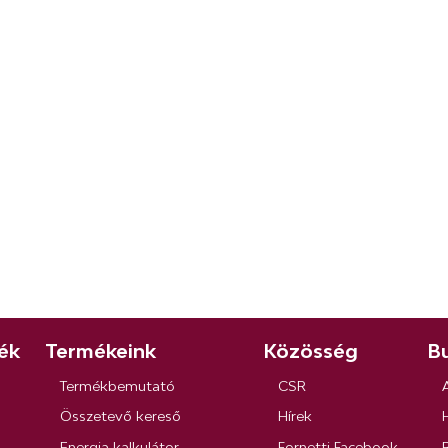
ék
Termékeink
Közösség
Bu
Termékbemutató
CSR
Összetevő kereső
Hírek
Energia kalkulátor
Fornetti Facebook
R