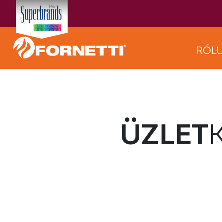
RÓL
ÜZLET