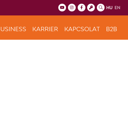
HU
EN
USINESS
KARRIER
KAPCSOLAT
B2B