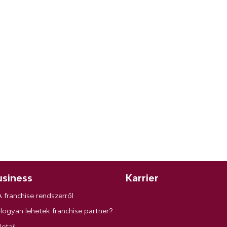
siness
Karrier
A franchise rendszerről
Hogyan lehetek franchise partner?
etail