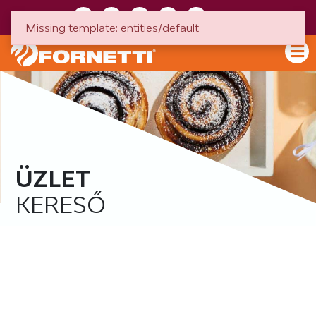
HU
EN
Missing template: entities/default
ÜZLET
KERESŐ