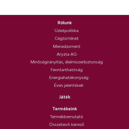
Rólunk
Üzletpolitika
Cégtörténet
Menedzsment
Aryzta AG
Minőségirányítás, élelmiszerbiztonság
Fenntarthatóság
Energiahatékonyság
Éves jelentések
Játék
Termékeink
Termékbemutató
Összetevő kereső