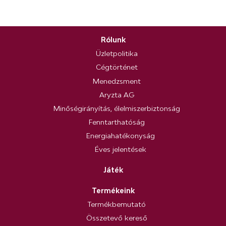
Rólunk
Üzletpolitika
Cégtörténet
Menedzsment
Aryzta AG
Minőségirányítás, élelmiszerbiztonság
Fenntarthatóság
Energiahatékonyság
Éves jelentések
Játék
Termékeink
Termékbemutató
Összetevő kereső