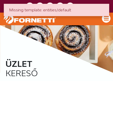
HU
EN
Missing template: entities/default
ÜZLET
KERESŐ