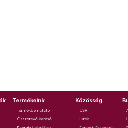
ék
Termékeink
Közösség
Bu
Termékbemutató
CSR
Összetevő kereső
Hírek
Energia kalkulátor
Fornetti Facebook
R