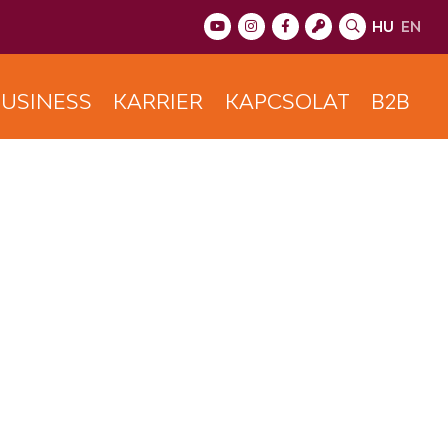
HU
EN
USINESS
KARRIER
KAPCSOLAT
B2B