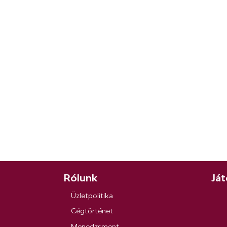
Rólunk
Ját
Üzletpolitika
Cégtörténet
Menedzsment