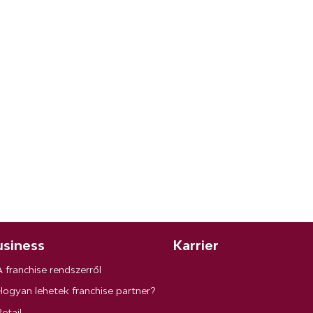
siness
Karrier
A franchise rendszerről
Hogyan lehetek franchise partner?
etail