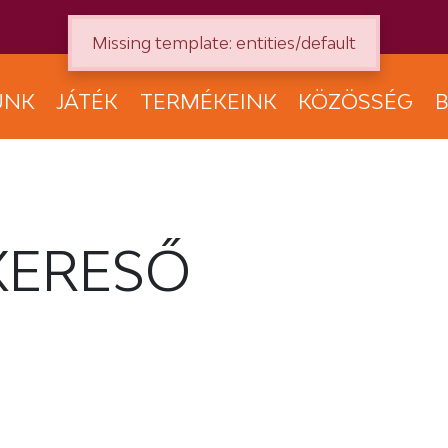
Missing template: entities/default
UNK
JÁTÉK
TERMÉKEINK
KÖZÖSSÉG
B
KERESŐ