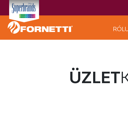
RÓL
ÜZLET