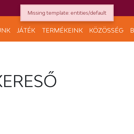
Missing template: entities/default
UNK
JÁTÉK
TERMÉKEINK
KÖZÖSSÉG
B
KERESŐ