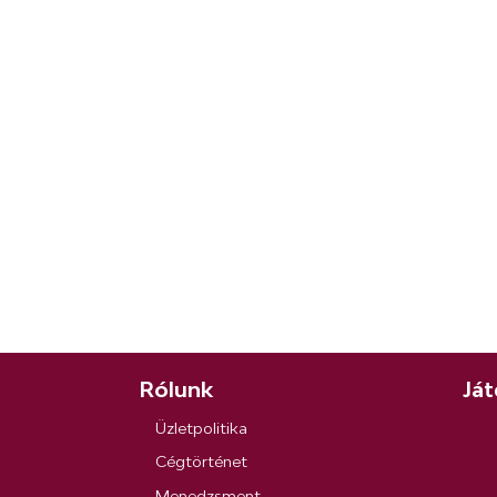
Rólunk
Ját
Üzletpolitika
Cégtörténet
Menedzsment