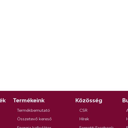
ék
Termékeink
Közösség
Bu
Termékbemutató
CSR
Összetevő kereső
Hírek
Energia kalkulátor
Fornetti Facebook
R