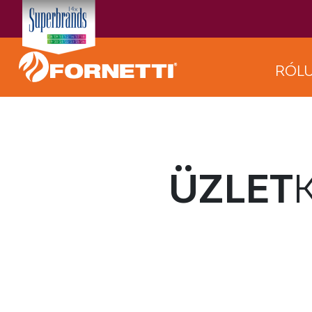
RÓL
ÜZLET