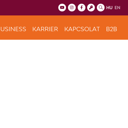
HU
EN
USINESS
KARRIER
KAPCSOLAT
B2B