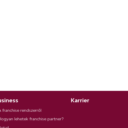
siness
Karrier
A franchise rendszerről
Hogyan lehetek franchise partner?
etail