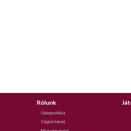
Rólunk
Ját
Üzletpolitika
Cégtörténet
Menedzsment