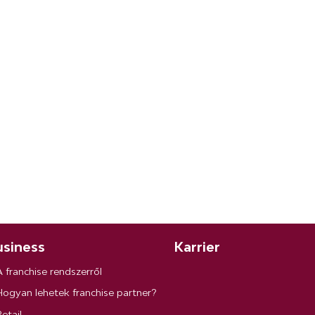
siness
Karrier
A franchise rendszerről
Hogyan lehetek franchise partner?
etail