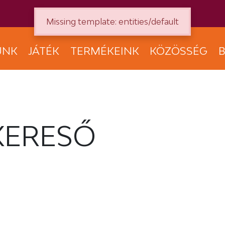
Missing template: entities/default
UNK
JÁTÉK
TERMÉKEINK
KÖZÖSSÉG
B
KERESŐ