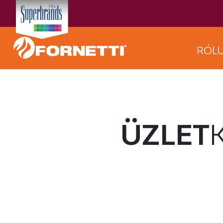
RÓL
ÜZLET