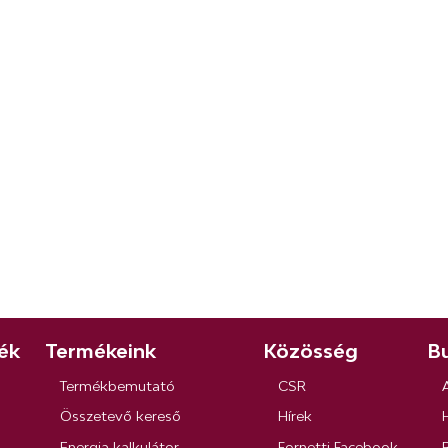
ék
Termékeink
Közösség
Bu
Termékbemutató
CSR
Összetevő kereső
Hírek
Energia kalkulátor
Fornetti Facebook
R