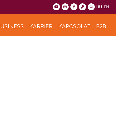
HU
EN
USINESS
KARRIER
KAPCSOLAT
B2B