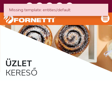
HU
EN
Missing template: entities/default
ÜZLET
KERESŐ