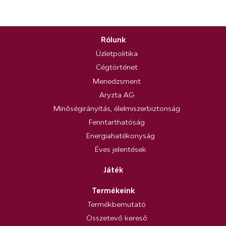
Rólunk
Üzletpolitika
Cégtörténet
Menedzsment
Aryzta AG
Minőségirányítás, élelmiszerbiztonság
Fenntarthatóság
Energiahatékonyság
Éves jelentések
Játék
Termékeink
Termékbemutató
Összetevő kereső