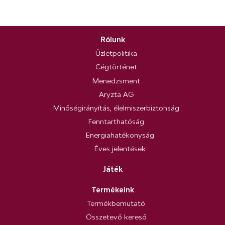
Rólunk
Üzletpolitika
Cégtörténet
Menedzsment
Aryzta AG
Minőségirányítás, élelmiszerbiztonság
Fenntarthatóság
Energiahatékonyság
Éves jelentések
Játék
Termékeink
Termékbemutató
Összetevő kereső