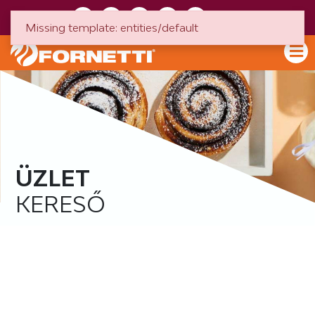
HU
EN
Missing template: entities/default
ÜZLET
KERESŐ