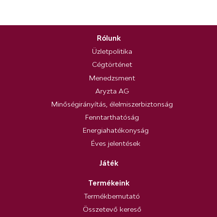
Rólunk
Üzletpolitika
Cégtörténet
Menedzsment
Aryzta AG
Minőségirányítás, élelmiszerbiztonság
Fenntarthatóság
Energiahatékonyság
Éves jelentések
Játék
Termékeink
Termékbemutató
Összetevő kereső