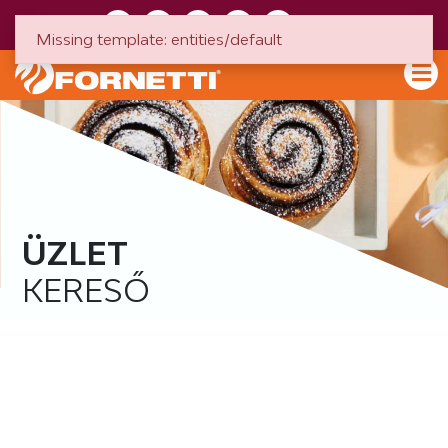
HU
EN
Missing template: entities/default
ÜZLET
KERESŐ