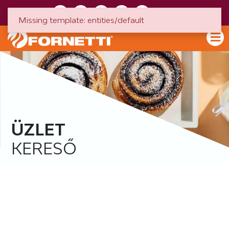
HU
EN
Missing template: entities/default
ÜZLET
KERESŐ