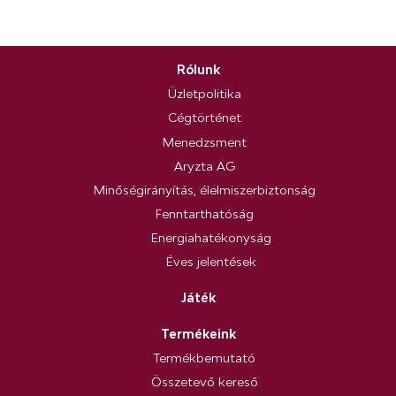
Rólunk
Üzletpolitika
Cégtörténet
Menedzsment
Aryzta AG
Minőségirányítás, élelmiszerbiztonság
Fenntarthatóság
Energiahatékonyság
Éves jelentések
Játék
Termékeink
Termékbemutató
Összetevő kereső