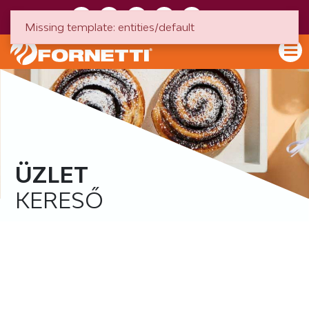
HU
EN
Missing template: entities/default
ÜZLET
KERESŐ