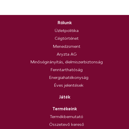
Rólunk
Üzletpolitika
Cégtörténet
Menedzsment
Aryzta AG
Minőségirányítás, élelmiszerbiztonság
Fenntarthatóság
Energiahatékonyság
Éves jelentések
Játék
Termékeink
Termékbemutató
Összetevő kereső