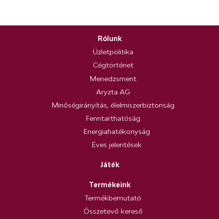
Rólunk
Üzletpolitika
Cégtörténet
Menedzsment
Aryzta AG
Minőségirányítás, élelmiszerbiztonság
Fenntarthatóság
Energiahatékonyság
Éves jelentések
Játék
Termékeink
Termékbemutató
Összetevő kereső