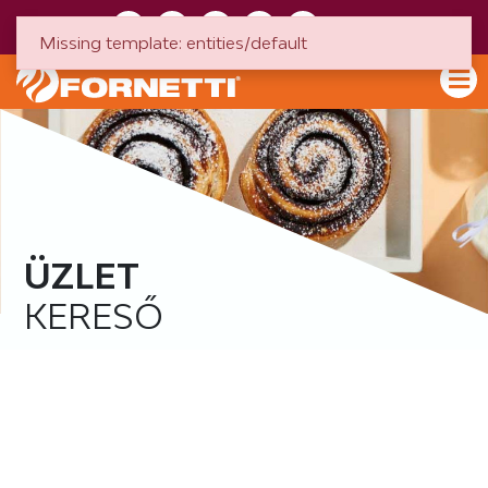
HU
EN
Missing template: entities/default
ÜZLET
KERESŐ