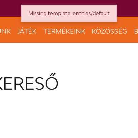
Missing template: entities/default
UNK
JÁTÉK
TERMÉKEINK
KÖZÖSSÉG
B
KERESŐ