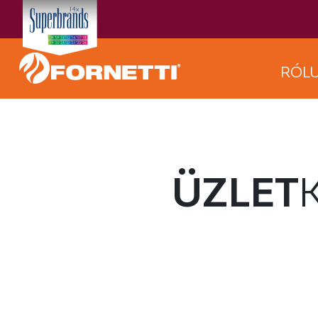
RÓL
ÜZLET