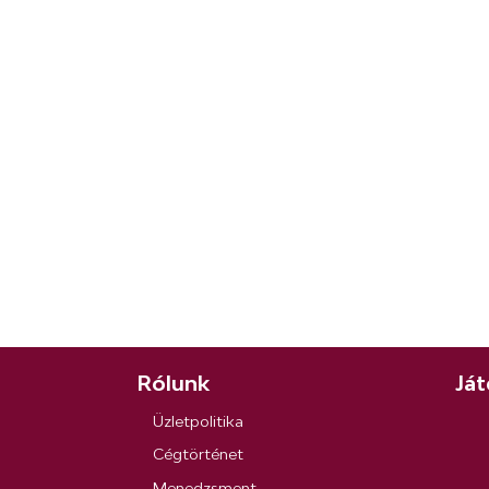
Rólunk
Ját
Üzletpolitika
Cégtörténet
Menedzsment