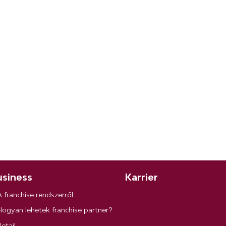
siness
Karrier
A franchise rendszerről
Hogyan lehetek franchise partner?
etail