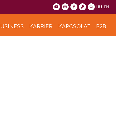
HU
EN
USINESS
KARRIER
KAPCSOLAT
B2B