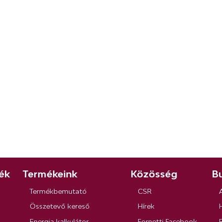
ék
Termékeink
Közösség
Bu
Termékbemutató
CSR
Összetevő kereső
Hírek
Energia kalkulátor
Fornetti Facebook
R