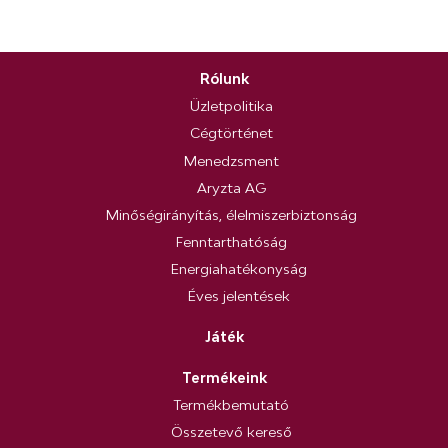
Rólunk
Üzletpolitika
Cégtörténet
Menedzsment
Aryzta AG
Minőségirányítás, élelmiszerbiztonság
Fenntarthatóság
Energiahatékonyság
Éves jelentések
Játék
Termékeink
Termékbemutató
Összetevő kereső