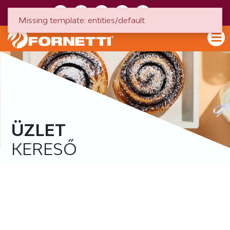
HU
EN
Missing template: entities/default
ÜZLET
KERESŐ